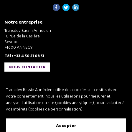
Notre entreprise
Transdev Bassin Annecien
10 rue de la Césière
Seynod
74600 ANNECY
Tél : +33 4 50 51 08 51
NOUS CONTACTER
Liens utiles
Transdev Bassin Annécien utilise des cookies sur ce site. Avec
Transdev Bassin Annécien
votre consentement, nous les utiliserons pour mesurer et
Recrutement
analyser l'utilisation du site (cookies analytiques), pour l'adapter à
vos intérêts (cookies de personnalisation).
accepter