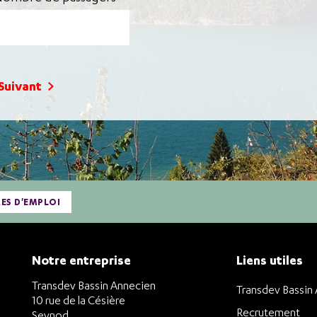
Suivant
RES D'EMPLOI
Notre entreprise
Liens utiles
Transdev Bassin Annecien
Transdev Bassin
10 rue de la Césière
Recrutement
Seynod