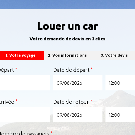
Louer un car
Votre demande de devis en 3 clics
1. Votre voyage
2. Vos informations
3. Votre devis
Départ
*
Date de départ
*
rrivée
*
Date de retour
*
ombre de passagers
*