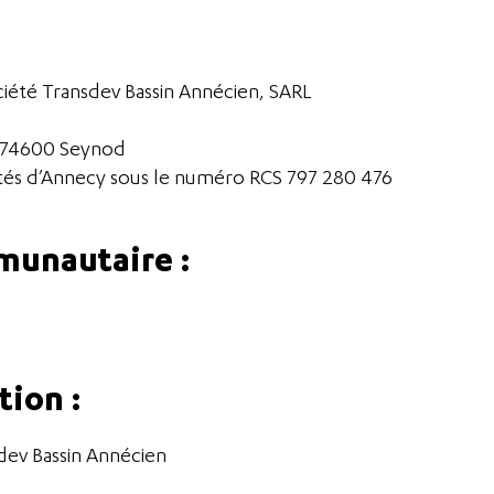
ociété Transdev Bassin Annécien, SARL
e, 74600 Seynod
étés d’Annecy sous le numéro RCS 797 280 476
unautaire :
tion :
dev Bassin Annécien