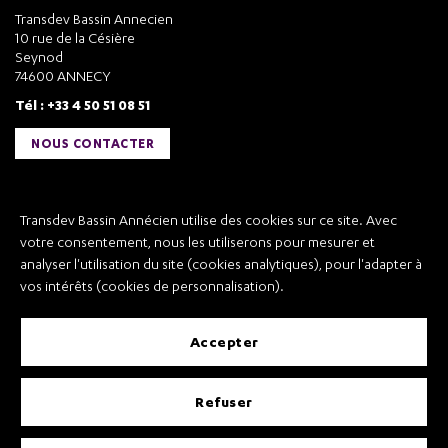
Transdev Bassin Annecien
10 rue de la Césière
Seynod
74600 ANNECY
Tél : +33 4 50 51 08 51
NOUS CONTACTER
Liens utiles
Transdev Bassin Annécien utilise des cookies sur ce site. Avec
Transdev Bassin Annécien
votre consentement, nous les utiliserons pour mesurer et
Recrutement
analyser l'utilisation du site (cookies analytiques), pour l'adapter à
vos intérêts (cookies de personnalisation).
accepter
Mentions légales
refuser
Conditions Générales de Vente et Transport
Conditions Générales d’Utilisation
Règlement