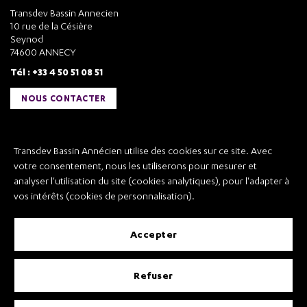
Transdev Bassin Annecien
10 rue de la Césière
Seynod
74600 ANNECY
Tél : +33 4 50 51 08 51
NOUS CONTACTER
Liens utiles
Transdev Bassin Annécien utilise des cookies sur ce site. Avec
Transdev Bassin Annécien
votre consentement, nous les utiliserons pour mesurer et
Recrutement
analyser l'utilisation du site (cookies analytiques), pour l'adapter à
vos intérêts (cookies de personnalisation).
accepter
Mentions légales
refuser
Conditions Générales de Vente et Transport
Conditions Générales d’Utilisation
Règlement