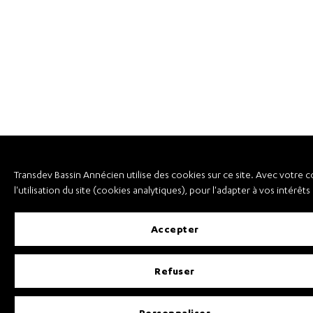
Transdev Bassin Annécien utilise des cookies sur ce site. Avec votre 
l'utilisation du site (cookies analytiques), pour l'adapter à vos intérêt
accepter
refuser
personnaliser