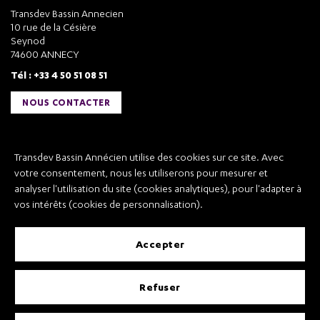
Transdev Bassin Annecien
10 rue de la Césière
Seynod
74600 ANNECY
Tél : +33 4 50 51 08 51
NOUS CONTACTER
Liens utiles
Transdev Bassin Annécien utilise des cookies sur ce site. Avec
Transdev Bassin Annécien
votre consentement, nous les utiliserons pour mesurer et
Recrutement
analyser l'utilisation du site (cookies analytiques), pour l'adapter à
vos intérêts (cookies de personnalisation).
accepter
Mentions légales
refuser
Conditions Générales de Vente et Transport
Conditions Générales d’Utilisation
Règlement