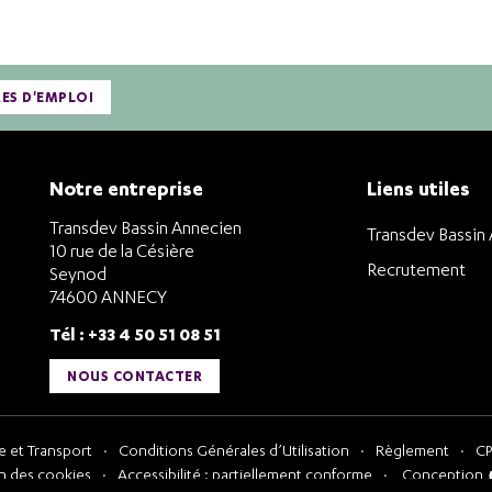
RES D'EMPLOI
Notre entreprise
Liens utiles
Transdev Bassin Annecien
Transdev Bassin
10 rue de la Césière
Recrutement
Seynod
74600 ANNECY
Tél : +33 4 50 51 08 51
NOUS CONTACTER
 et Transport
Conditions Générales d’Utilisation
Règlement
CP
n des cookies
Accessibilité : partiellement conforme
Conception