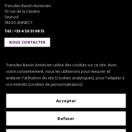
Transdev Bassin Annecien
10 rue de la Césière
Seynod
74600 ANNECY
Tél : +33 4 50 51 08 51
NOUS CONTACTER
Liens utiles
Transdev Bassin Annécien utilise des cookies sur ce site. Avec
Transdev Bassin Annécien
votre consentement, nous les utiliserons pour mesurer et
Recrutement
analyser l'utilisation du site (cookies analytiques), pour l'adapter à
vos intérêts (cookies de personnalisation).
accepter
Mentions légales
refuser
Conditions Générales de Vente et Transport
Conditions Générales d’Utilisation
Règlement