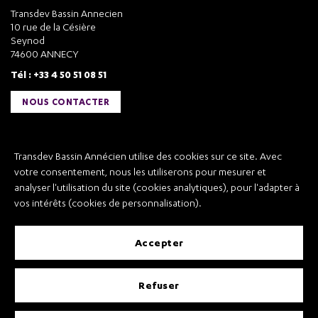
Transdev Bassin Annecien
10 rue de la Césière
Seynod
74600 ANNECY
Tél : +33 4 50 51 08 51
NOUS CONTACTER
Liens utiles
Transdev Bassin Annécien utilise des cookies sur ce site. Avec
Transdev Bassin Annécien
votre consentement, nous les utiliserons pour mesurer et
Recrutement
analyser l'utilisation du site (cookies analytiques), pour l'adapter à
vos intérêts (cookies de personnalisation).
accepter
Mentions légales
refuser
Conditions Générales de Vente et Transport
Conditions Générales d’Utilisation
Règlement