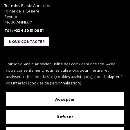
Transdev Bassin Annecien
10 rue de la Césière
Seynod
74600 ANNECY
Tél : +33 4 50 51 08 51
NOUS CONTACTER
Liens utiles
Transdev Bassin Annécien utilise des cookies sur ce site. Avec
Transdev Bassin Annécien
votre consentement, nous les utiliserons pour mesurer et
Recrutement
analyser l'utilisation du site (cookies analytiques), pour l'adapter à
vos intérêts (cookies de personnalisation).
accepter
Mentions légales
refuser
Conditions Générales de Vente et Transport
Conditions Générales d’Utilisation
Règlement