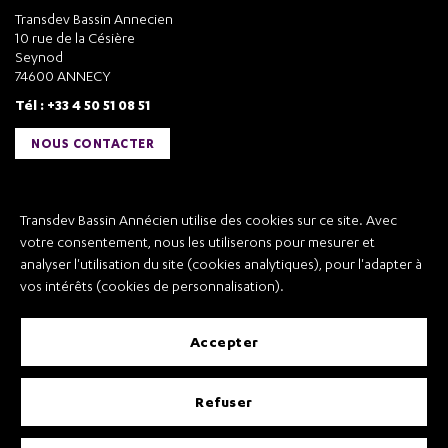
Transdev Bassin Annecien
10 rue de la Césière
Seynod
74600 ANNECY
Tél : +33 4 50 51 08 51
NOUS CONTACTER
Liens utiles
Transdev Bassin Annécien utilise des cookies sur ce site. Avec
Transdev Bassin Annécien
votre consentement, nous les utiliserons pour mesurer et
Recrutement
analyser l'utilisation du site (cookies analytiques), pour l'adapter à
vos intérêts (cookies de personnalisation).
accepter
Mentions légales
refuser
Conditions Générales de Vente et Transport
Conditions Générales d’Utilisation
Règlement