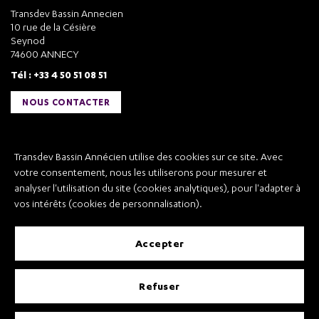
Transdev Bassin Annecien
10 rue de la Césière
Seynod
74600 ANNECY
Tél : +33 4 50 51 08 51
NOUS CONTACTER
Liens utiles
Transdev Bassin Annécien utilise des cookies sur ce site. Avec
Transdev Bassin Annécien
votre consentement, nous les utiliserons pour mesurer et
Recrutement
analyser l'utilisation du site (cookies analytiques), pour l'adapter à
vos intérêts (cookies de personnalisation).
accepter
Mentions légales
refuser
Conditions Générales de Vente et Transport
Conditions Générales d’Utilisation
Règlement