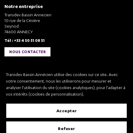
Notre entreprise
Transdev Bassin Annecien
10 rue de la Césière
Seynod
74600 ANNECY
Tél : +33 4 50 51 08 51
NOUS CONTACTER
Liens utiles
Transdev Bassin Annécien utilise des cookies sur ce site. Avec
Transdev Bassin Annécien
votre consentement, nous les utiliserons pour mesurer et
Recrutement
analyser l'utilisation du site (cookies analytiques), pour l'adapter à
vos intérêts (cookies de personnalisation).
accepter
Mentions légales
refuser
Conditions Générales de Vente et Transport