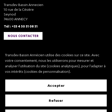
Transdev Bassin Annecien
10 rue de la Césière
Seynod
74600 ANNECY
Tél : +33 4 50 51 08 51
NOUS CONTACTER
Liens utiles
Transdev Bassin Annécien utilise des cookies sur ce site. Avec
Transdev Bassin Annécien
votre consentement, nous les utiliserons pour mesurer et
Recrutement
analyser l'utilisation du site (cookies analytiques), pour l'adapter à
vos intérêts (cookies de personnalisation).
accepter
Mentions légales
refuser
Conditions Générales de Vente et Transport
Conditions Générales d’Utilisation
Règlement