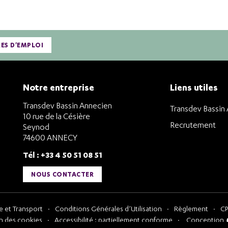
RES D'EMPLOI
Notre entreprise
Liens utiles
Transdev Bassin Annecien
Transdev Bassin
10 rue de la Césière
Recrutement
Seynod
74600 ANNECY
Tél : +33 4 50 51 08 51
NOUS CONTACTER
 et Transport
Conditions Générales d’Utilisation
Règlement
CP
n des cookies
Accessibilité : partiellement conforme
Conception