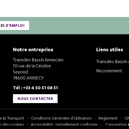
RES D'EMPLOI
Notre entreprise
Liens utiles
Transdev Bassin Annecien
Transdev Bassin
10 rue de la Césière
Recrutement
Seynod
74600 ANNECY
Tél : +33 4 50 51 08 51
NOUS CONTACTER
 et Transport
Conditions Générales d’Utilisation
Règlement
CP
n des cookies
Accessibilité : partiellement conforme
Conception