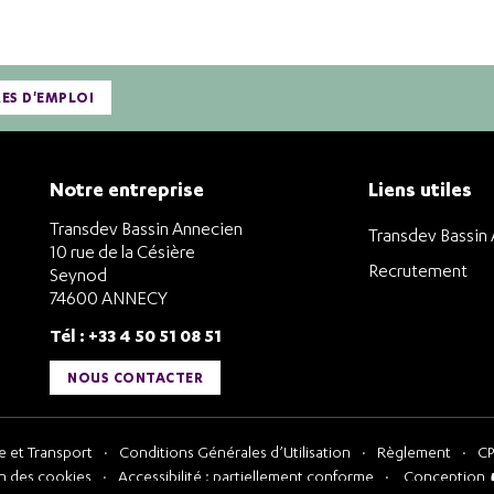
RES D'EMPLOI
Notre entreprise
Liens utiles
Transdev Bassin Annecien
Transdev Bassin
10 rue de la Césière
Recrutement
Seynod
74600 ANNECY
Tél : +33 4 50 51 08 51
NOUS CONTACTER
 et Transport
Conditions Générales d’Utilisation
Règlement
CP
n des cookies
Accessibilité : partiellement conforme
Conception