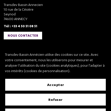
Transdev Bassin Annecien
10 rue de la Césière
Seynod
74600 ANNECY
Tél : +33 4 50 51 08 51
NOUS CONTACTER
Liens utiles
Transdev Bassin Annécien utilise des cookies sur ce site. Avec
Transdev Bassin Annécien
votre consentement, nous les utiliserons pour mesurer et
Recrutement
analyser l'utilisation du site (cookies analytiques), pour l'adapter à
vos intérêts (cookies de personnalisation).
accepter
Mentions légales
refuser
Conditions Générales de Vente et Transport
Conditions Générales d’Utilisation
Règlement