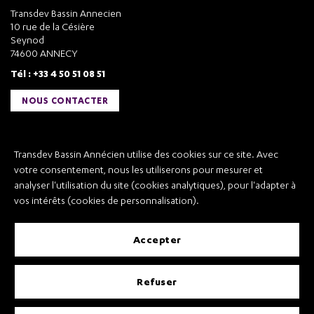
Transdev Bassin Annecien
10 rue de la Césière
Seynod
74600 ANNECY
Tél : +33 4 50 51 08 51
NOUS CONTACTER
Liens utiles
Transdev Bassin Annécien utilise des cookies sur ce site. Avec
Transdev Bassin Annécien
votre consentement, nous les utiliserons pour mesurer et
Recrutement
analyser l'utilisation du site (cookies analytiques), pour l'adapter à
vos intérêts (cookies de personnalisation).
accepter
Mentions légales
refuser
Conditions Générales de Vente et Transport
Conditions Générales d’Utilisation
Règlement