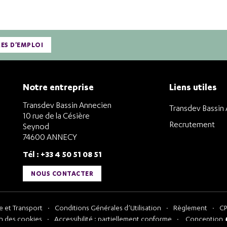
RES D'EMPLOI
Notre entreprise
Liens utiles
Transdev Bassin Annecien
Transdev Bassin
10 rue de la Césière
Recrutement
Seynod
74600 ANNECY
Tél : +33 4 50 51 08 51
NOUS CONTACTER
 et Transport
Conditions Générales d’Utilisation
Règlement
CP
n des cookies
Accessibilité : partiellement conforme
Conception