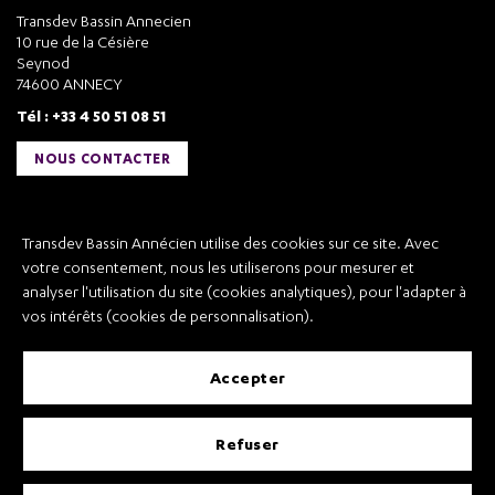
Transdev Bassin Annecien
10 rue de la Césière
Seynod
74600 ANNECY
Tél : +33 4 50 51 08 51
NOUS CONTACTER
Liens utiles
Transdev Bassin Annécien utilise des cookies sur ce site. Avec
Transdev Bassin Annécien
votre consentement, nous les utiliserons pour mesurer et
Recrutement
analyser l'utilisation du site (cookies analytiques), pour l'adapter à
vos intérêts (cookies de personnalisation).
accepter
Mentions légales
refuser
Conditions Générales de Vente et Transport
Conditions Générales d’Utilisation
Règlement