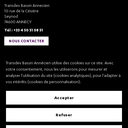
Transdev Bassin Annecien
10 rue de la Césière
Seynod
74600 ANNECY
Tél : +33 4 50 51 08 51
NOUS CONTACTER
Liens utiles
Transdev Bassin Annécien utilise des cookies sur ce site. Avec
Transdev Bassin Annécien
votre consentement, nous les utiliserons pour mesurer et
Recrutement
analyser l'utilisation du site (cookies analytiques), pour l'adapter à
vos intérêts (cookies de personnalisation).
accepter
Mentions légales
refuser
Conditions Générales de Vente et Transport
Conditions Générales d’Utilisation
Règlement