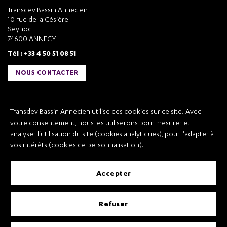
Transdev Bassin Annecien
10 rue de la Césière
Seynod
74600 ANNECY
Tél : +33 4 50 51 08 51
NOUS CONTACTER
Liens utiles
Transdev Bassin Annécien utilise des cookies sur ce site. Avec
Transdev Bassin Annécien
votre consentement, nous les utiliserons pour mesurer et
Recrutement
analyser l'utilisation du site (cookies analytiques), pour l'adapter à
vos intérêts (cookies de personnalisation).
accepter
Mentions légales
refuser
Conditions Générales de Vente et Transport
Conditions Générales d’Utilisation
Règlement