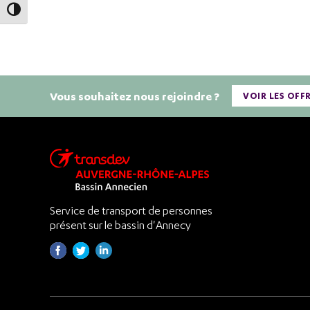
Passer en contraste élevé
Vous souhaitez nous rejoindre ?
VOIR LES OFF
Service de transport de personnes
présent sur le bassin d'Annecy