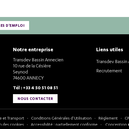
RES D'EMPLOI
Notre entreprise
Liens utiles
Transdev Bassin Annecien
Transdev Bassin
10 rue de la Césière
Recrutement
Seynod
74600 ANNECY
Tél : +33 4 50 51 08 51
NOUS CONTACTER
 et Transport
Conditions Générales d’Utilisation
Règlement
CP
n des cookies
Accessibilité : partiellement conforme
Conception