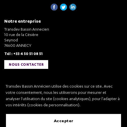
Notre entreprise
Transdev Bassin Annecien
10 rue de la Césière
Seynod
74600 ANNECY
Tél : +33 4 50 51 08 51
NOUS CONTACTER
Liens utiles
Transdev Bassin Annécien utilise des cookies sur ce site. Avec
Transdev Bassin Annécien
votre consentement, nous les utiliserons pour mesurer et
Recrutement
analyser l'utilisation du site (cookies analytiques), pour l'adapter à
vos intérêts (cookies de personnalisation).
accepter