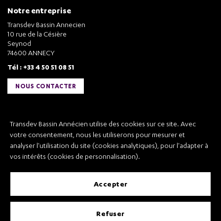
Notre entreprise
Transdev Bassin Annecien
10 rue de la Césière
Seynod
74600 ANNECY
Tél : +33 4 50 51 08 51
NOUS CONTACTER
Liens utiles
Transdev Bassin Annécien utilise des cookies sur ce site. Avec
Transdev Bassin Annécien
votre consentement, nous les utiliserons pour mesurer et
Recrutement
analyser l'utilisation du site (cookies analytiques), pour l'adapter à
vos intérêts (cookies de personnalisation).
accepter
Mentions légales
refuser
Conditions Générales de Vente et Transport