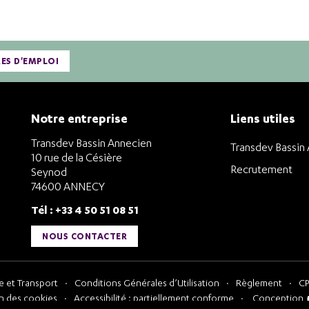
RES D'EMPLOI
Notre entreprise
Liens utiles
Transdev Bassin Annecien
Transdev Bassin
10 rue de la Césière
Recrutement
Seynod
74600 ANNECY
Tél : +33 4 50 51 08 51
NOUS CONTACTER
 et Transport
Conditions Générales d’Utilisation
Règlement
CP
n des cookies
Accessibilité : partiellement conforme
Conception