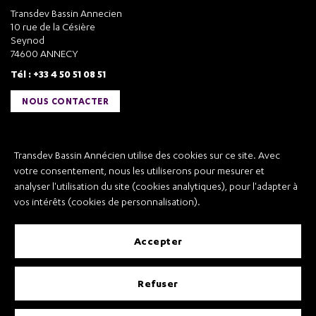
Transdev Bassin Annecien
10 rue de la Césière
Seynod
74600 ANNECY
Tél : +33 4 50 51 08 51
NOUS CONTACTER
Liens utiles
Transdev Bassin Annécien utilise des cookies sur ce site. Avec
Transdev Bassin Annécien
votre consentement, nous les utiliserons pour mesurer et
Recrutement
analyser l'utilisation du site (cookies analytiques), pour l'adapter à
vos intérêts (cookies de personnalisation).
accepter
Mentions légales
refuser
Conditions Générales de Vente et Transport
Conditions Générales d’Utilisation
Règlement