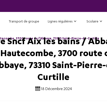
Transport de groupe
Lignes régulières
Scolaire
e Sncf Aix les bains / Ab
autecombe, 3700 route de l’Abbaye, 73310 Saint-Pierre-de-Curtille
’Hautecombe, 3700 route 
bbaye, 73310 Saint-Pierre
Curtille
18 Décembre 2024