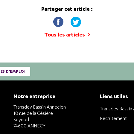
Partager cet article :
Tous les articles
RES D'EMPLOI
Notre entreprise
Liens utiles
Transdev Bassin Annecien
Transdev Bassin
10 rue de la Césière
Recrutement
Seynod
74600 ANNECY