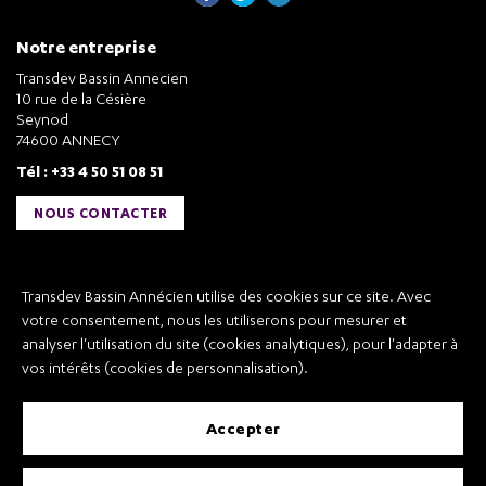
Notre entreprise
Transdev Bassin Annecien
10 rue de la Césière
Seynod
74600 ANNECY
Tél : +33 4 50 51 08 51
NOUS CONTACTER
Liens utiles
Transdev Bassin Annécien utilise des cookies sur ce site. Avec
Transdev Bassin Annécien
votre consentement, nous les utiliserons pour mesurer et
Recrutement
analyser l'utilisation du site (cookies analytiques), pour l'adapter à
vos intérêts (cookies de personnalisation).
accepter
Mentions légales