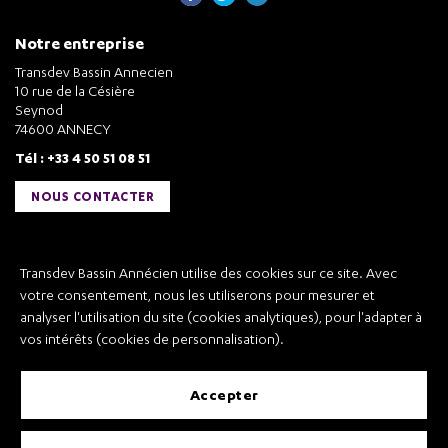
Notre entreprise
Transdev Bassin Annecien
10 rue de la Césière
Seynod
74600 ANNECY
Tél : +33 4 50 51 08 51
NOUS CONTACTER
Liens utiles
Transdev Bassin Annécien utilise des cookies sur ce site. Avec
Transdev Bassin Annécien
votre consentement, nous les utiliserons pour mesurer et
Recrutement
analyser l'utilisation du site (cookies analytiques), pour l'adapter à
vos intérêts (cookies de personnalisation).
accepter
Mentions légales