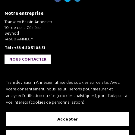
Notre entreprise
Transdev Bassin Annecien
10 rue de la Césière
Seynod
74600 ANNECY
Tél : +33 4 50 51 08 51
NOUS CONTACTER
Liens utiles
Transdev Bassin Annécien utilise des cookies sur ce site. Avec
Transdev Bassin Annécien
votre consentement, nous les utiliserons pour mesurer et
Recrutement
analyser l'utilisation du site (cookies analytiques), pour l'adapter à
vos intérêts (cookies de personnalisation).
accepter
Mentions légales