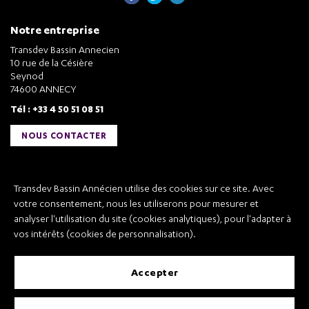
Notre entreprise
Transdev Bassin Annecien
10 rue de la Césière
Seynod
74600 ANNECY
Tél : +33 4 50 51 08 51
NOUS CONTACTER
Liens utiles
Transdev Bassin Annécien utilise des cookies sur ce site. Avec
Transdev Bassin Annécien
votre consentement, nous les utiliserons pour mesurer et
Recrutement
analyser l'utilisation du site (cookies analytiques), pour l'adapter à
vos intérêts (cookies de personnalisation).
accepter
Mentions légales