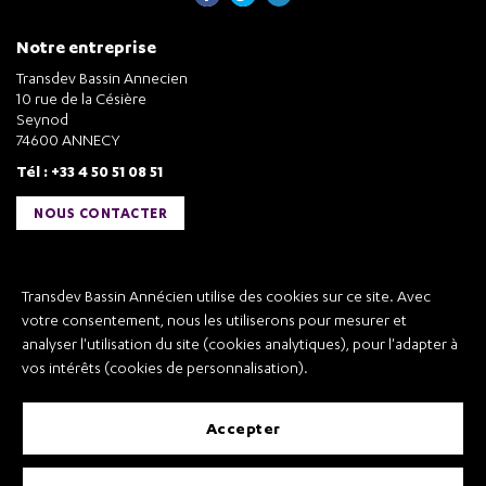
Notre entreprise
Transdev Bassin Annecien
10 rue de la Césière
Seynod
74600 ANNECY
Tél : +33 4 50 51 08 51
NOUS CONTACTER
Liens utiles
Transdev Bassin Annécien utilise des cookies sur ce site. Avec
Transdev Bassin Annécien
votre consentement, nous les utiliserons pour mesurer et
Recrutement
analyser l'utilisation du site (cookies analytiques), pour l'adapter à
vos intérêts (cookies de personnalisation).
accepter
Mentions légales