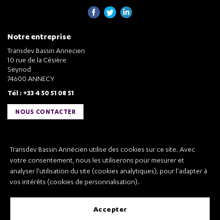
Notre entreprise
Transdev Bassin Annecien
10 rue de la Césière
Seynod
74600 ANNECY
Tél : +33 4 50 51 08 51
NOUS CONTACTER
Liens utiles
Transdev Bassin Annécien utilise des cookies sur ce site. Avec
Transdev Bassin Annécien
votre consentement, nous les utiliserons pour mesurer et
Recrutement
analyser l'utilisation du site (cookies analytiques), pour l'adapter à
vos intérêts (cookies de personnalisation).
accepter