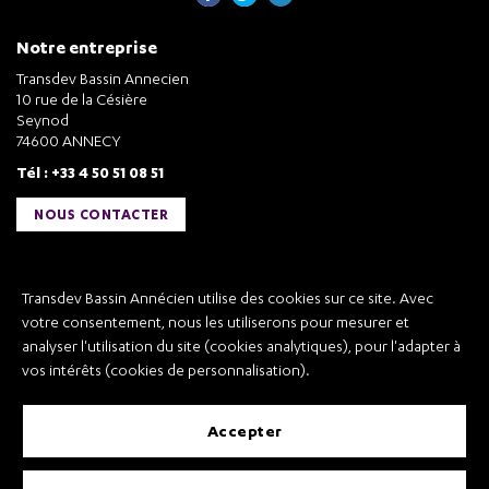
Notre entreprise
Transdev Bassin Annecien
10 rue de la Césière
Seynod
74600 ANNECY
Tél : +33 4 50 51 08 51
NOUS CONTACTER
Liens utiles
Transdev Bassin Annécien utilise des cookies sur ce site. Avec
Transdev Bassin Annécien
votre consentement, nous les utiliserons pour mesurer et
Recrutement
analyser l'utilisation du site (cookies analytiques), pour l'adapter à
vos intérêts (cookies de personnalisation).
accepter
Mentions légales