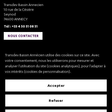
Transdev Bassin Annecien
10 rue de la Césière
Seynod
74600 ANNECY
Tél : +33 4 50 51 08 51
NOUS CONTACTER
Liens utiles
Transdev Bassin Annécien utilise des cookies sur ce site. Avec
Transdev Bassin Annécien
votre consentement, nous les utiliserons pour mesurer et
Recrutement
analyser l'utilisation du site (cookies analytiques), pour l'adapter à
vos intérêts (cookies de personnalisation).
accepter
Mentions légales
refuser
Conditions Générales de Vente et Transport
Conditions Générales d’Utilisation
Règlement