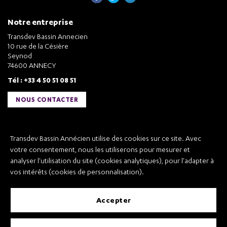
Notre entreprise
Transdev Bassin Annecien
10 rue de la Césière
Seynod
74600 ANNECY
Tél : +33 4 50 51 08 51
NOUS CONTACTER
Liens utiles
Transdev Bassin Annécien utilise des cookies sur ce site. Avec
Transdev Bassin Annécien
votre consentement, nous les utiliserons pour mesurer et
Recrutement
analyser l'utilisation du site (cookies analytiques), pour l'adapter à
vos intérêts (cookies de personnalisation).
accepter
Mentions légales