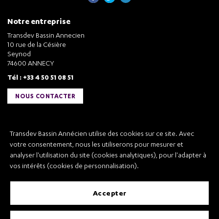
Notre entreprise
Transdev Bassin Annecien
10 rue de la Césière
Seynod
74600 ANNECY
Tél : +33 4 50 51 08 51
NOUS CONTACTER
Liens utiles
Transdev Bassin Annécien utilise des cookies sur ce site. Avec
Transdev Bassin Annécien
votre consentement, nous les utiliserons pour mesurer et
Recrutement
analyser l'utilisation du site (cookies analytiques), pour l'adapter à
vos intérêts (cookies de personnalisation).
accepter
Mentions légales