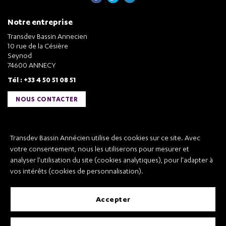
Notre entreprise
Transdev Bassin Annecien
10 rue de la Césière
Seynod
74600 ANNECY
Tél : +33 4 50 51 08 51
NOUS CONTACTER
Liens utiles
Transdev Bassin Annécien utilise des cookies sur ce site. Avec
Transdev Bassin Annécien
votre consentement, nous les utiliserons pour mesurer et
Recrutement
analyser l'utilisation du site (cookies analytiques), pour l'adapter à
vos intérêts (cookies de personnalisation).
accepter
Mentions légales