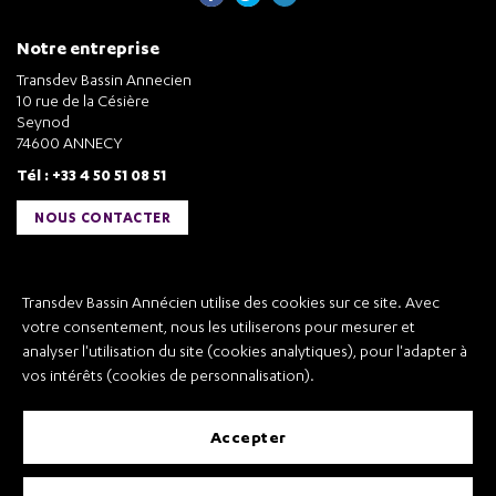
Notre entreprise
Transdev Bassin Annecien
10 rue de la Césière
Seynod
74600 ANNECY
Tél : +33 4 50 51 08 51
NOUS CONTACTER
Liens utiles
Transdev Bassin Annécien utilise des cookies sur ce site. Avec
Transdev Bassin Annécien
votre consentement, nous les utiliserons pour mesurer et
Recrutement
analyser l'utilisation du site (cookies analytiques), pour l'adapter à
vos intérêts (cookies de personnalisation).
accepter
Mentions légales