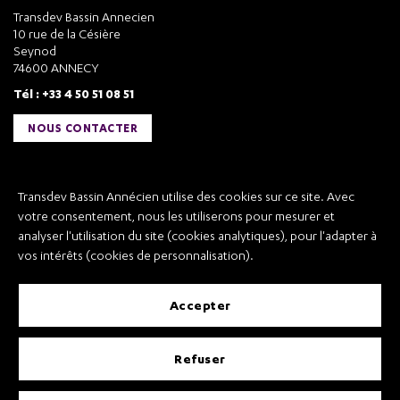
Transdev Bassin Annecien
10 rue de la Césière
Seynod
74600 ANNECY
Tél : +33 4 50 51 08 51
NOUS CONTACTER
Liens utiles
Transdev Bassin Annécien utilise des cookies sur ce site. Avec
Transdev Bassin Annécien
votre consentement, nous les utiliserons pour mesurer et
Recrutement
analyser l'utilisation du site (cookies analytiques), pour l'adapter à
vos intérêts (cookies de personnalisation).
accepter
Mentions légales
refuser
Conditions Générales de Vente et Transport
Conditions Générales d’Utilisation
Règlement