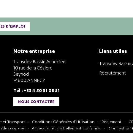
RES D'EMPLOI
Notre entreprise
Liens utiles
Transdev Bassin Annecien
Transdev Bassin
10 rue de la Césière
Recrutement
Seynod
74600 ANNECY
Tél : +33 4 50 51 08 51
NOUS CONTACTER
 et Transport
Conditions Générales d’Utilisation
Règlement
CP
n des cookies
Accessibilité : partiellement conforme
Conception