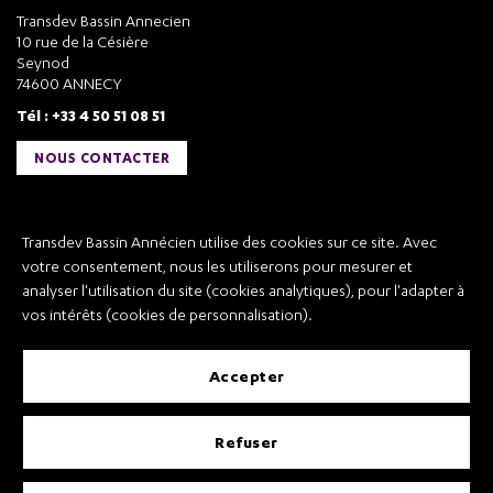
Transdev Bassin Annecien
10 rue de la Césière
Seynod
74600 ANNECY
Tél : +33 4 50 51 08 51
NOUS CONTACTER
Liens utiles
Transdev Bassin Annécien utilise des cookies sur ce site. Avec
Transdev Bassin Annécien
votre consentement, nous les utiliserons pour mesurer et
Recrutement
analyser l'utilisation du site (cookies analytiques), pour l'adapter à
vos intérêts (cookies de personnalisation).
accepter
Mentions légales
refuser
Conditions Générales de Vente et Transport
Conditions Générales d’Utilisation
Règlement