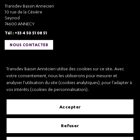
Transdev Bassin Annecien
10 rue de la Césière
Seynod
74600 ANNECY
Tél : +33 4 50 51 08 51
NOUS CONTACTER
Liens utiles
Transdev Bassin Annécien utilise des cookies sur ce site. Avec
Transdev Bassin Annécien
votre consentement, nous les utiliserons pour mesurer et
Recrutement
analyser l'utilisation du site (cookies analytiques), pour l'adapter à
vos intérêts (cookies de personnalisation).
accepter
Mentions légales
refuser
Conditions Générales de Vente et Transport
Conditions Générales d’Utilisation
Règlement