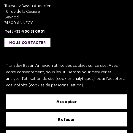
Transdev Bassin Annecien
10 rue de la Césière
Seynod
74600 ANNECY
Tél : +33 4 50 51 08 51
NOUS CONTACTER
Liens utiles
Transdev Bassin Annécien utilise des cookies sur ce site. Avec
Transdev Bassin Annécien
votre consentement, nous les utiliserons pour mesurer et
Recrutement
analyser l'utilisation du site (cookies analytiques), pour l'adapter à
vos intérêts (cookies de personnalisation).
accepter
Mentions légales
refuser
Conditions Générales de Vente et Transport
Conditions Générales d’Utilisation
Règlement