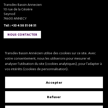
Transdev Bassin Annecien
10 rue de la Césière
Seynod
74600 ANNECY
Tél : +33 4 50 51 08 51
NOUS CONTACTER
Liens utiles
Transdev Bassin Annécien utilise des cookies sur ce site. Avec
Transdev Bassin Annécien
votre consentement, nous les utiliserons pour mesurer et
Recrutement
analyser l'utilisation du site (cookies analytiques), pour l'adapter à
vos intérêts (cookies de personnalisation).
accepter
Mentions légales
refuser
Conditions Générales de Vente et Transport
Conditions Générales d’Utilisation
Règlement