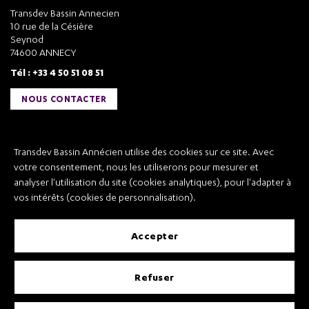
Transdev Bassin Annecien
10 rue de la Césière
Seynod
74600 ANNECY
Tél : +33 4 50 51 08 51
NOUS CONTACTER
Liens utiles
Transdev Bassin Annécien utilise des cookies sur ce site. Avec
Transdev Bassin Annécien
votre consentement, nous les utiliserons pour mesurer et
Recrutement
analyser l'utilisation du site (cookies analytiques), pour l'adapter à
vos intérêts (cookies de personnalisation).
accepter
Mentions légales
refuser
Conditions Générales de Vente et Transport
Conditions Générales d’Utilisation
Règlement